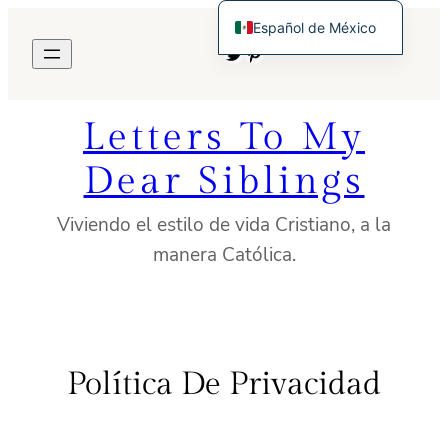
Saltar
Español de México
al
Twitter
Pinterest
English
contenido
Letters To My
Dear Siblings
Viviendo el estilo de vida Cristiano, a la
manera Católica.
Política De Privacidad