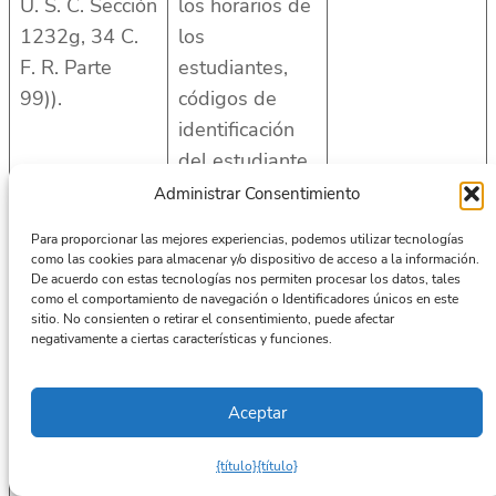
U. S. C. Sección
los horarios de
1232g, 34 C.
los
F. R. Parte
estudiantes,
99)).
códigos de
identificación
del estudiante,
información
Administrar Consentimiento
financiera del
Para proporcionar las mejores experiencias, podemos utilizar tecnologías
estudiante
como las cookies para almacenar y/o dispositivo de acceso a la información.
De acuerdo con estas tecnologías nos permiten procesar los datos, tales
o los
como el comportamiento de navegación o Identificadores únicos en este
expedientes
sitio. No consienten o retirar el consentimiento, puede afectar
negativamente a ciertas características y funciones.
disciplinarios
del estudiante.
Aceptar
Perfil que
refleja las
{título}
{título}
preferencias