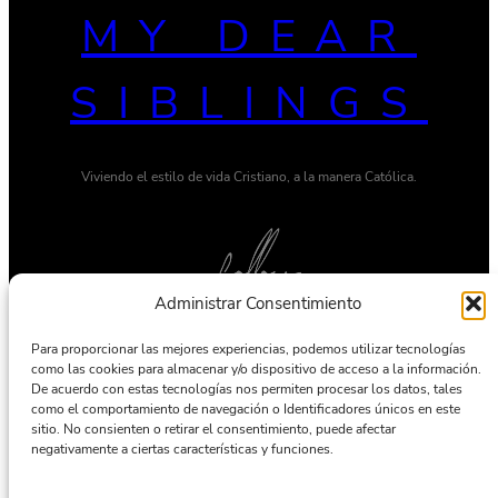
MY DEAR
SIBLINGS
Viviendo el estilo de vida Cristiano, a la manera Católica.
Administrar Consentimiento
Para proporcionar las mejores experiencias, podemos utilizar tecnologías
Twitter
Pinterest
como las cookies para almacenar y/o dispositivo de acceso a la información.
De acuerdo con estas tecnologías nos permiten procesar los datos, tales
como el comportamiento de navegación o Identificadores únicos en este
© 2023 Ona — Hecho por
DeoThemes
sitio. No consienten o retirar el consentimiento, puede afectar
negativamente a ciertas características y funciones.
Política De Privacidad
Términos & Condiciones
Deslinde de Responsabilidad