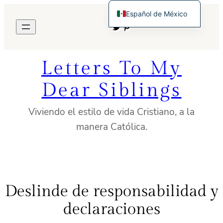
Saltar
Español de México
al
Twitter
Pinterest
English
contenido
Letters To My
Dear Siblings
Viviendo el estilo de vida Cristiano, a la
manera Católica.
Deslinde de responsabilidad y
declaraciones